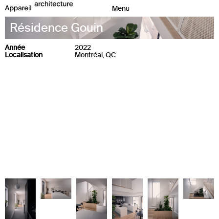
Résidence Gouin
Année
2022
Localisation
Montréal, QC