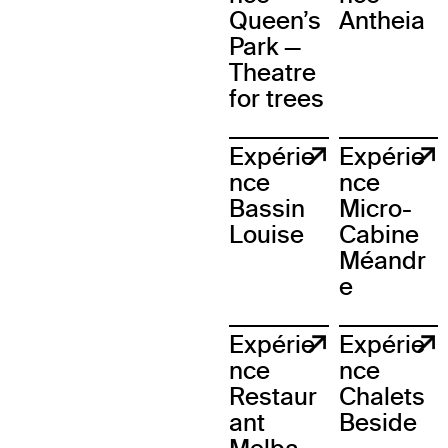
Queen’s
Antheia
Park —
Theatre
for trees
Expérie
Expérie
nce
nce
Bassin
Micro-
Louise
Cabine
Méandr
e
Expérie
Expérie
nce
nce
Restaur
Chalets
ant
Beside